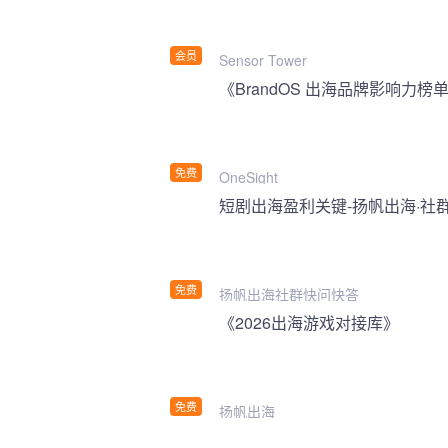
会员
Sensor Tower
《BrandOS 出海品牌影响力榜单
免费
OneSight
短剧出海盈利关键-扬帆出海·社
免费
扬帆出海社群快问快答
《2026出海游戏对接库》
免费
扬帆出海