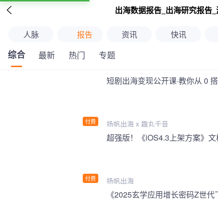

出海数据报告_出海研究报告_
人脉
报告
资讯
快讯
综合
最新
热门
专题
短剧出海变现公开课·教你从 0 
付费
扬帆出海 x 趣丸千音
付费
扬帆出海
《2025玄学应用增长密码Z世