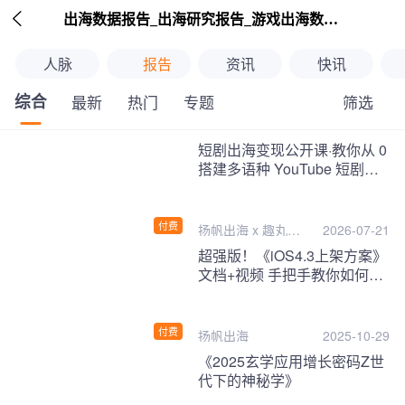

出海数据报告_出海研究报告_游戏出海数据报告_海外趋势分析-扬帆出海
人脉
报告
资讯
快讯
综合
筛选
最新
热门
专题
继续下拉刷新
短剧出海变现公开课·教你从 0
搭建多语种 YouTube 短剧频
道，把海外流量变现为第二收
入！
付费
扬帆出海 x 趣丸千
2026-07-21
音
超强版！《iOS4.3上架方案》
文档+视频 手把手教你如何一
次性过审！
付费
扬帆出海
2025-10-29
《2025玄学应用增长密码Z世
代下的神秘学》