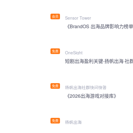
会员
Sensor Tower
《BrandOS 出海品牌影响力榜单
免费
OneSight
短剧出海盈利关键-扬帆出海·社
免费
扬帆出海社群快问快答
《2026出海游戏对接库》
免费
扬帆出海