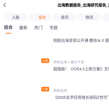

出海数据报告_出海研究报告_
人脉
报告
资讯
快讯
综合
最新
热门
专题
短剧出海变现公开课·教你从 0 
付费
扬帆出海 x 趣丸千音
付费
扬帆出海
《2025玄学应用增长密码Z世