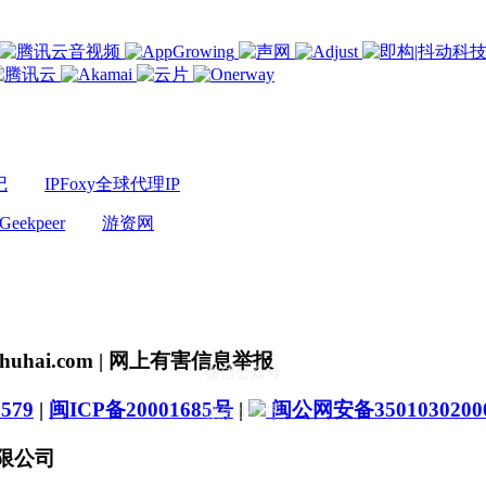
记
IPFoxy全球代理IP
Geekpeer
游资网
uhai.com | 网上有害信息举报
微信公众号
579
|
闽ICP备20001685号
|
闽公网安备3501030200
微信小程序
有限公司