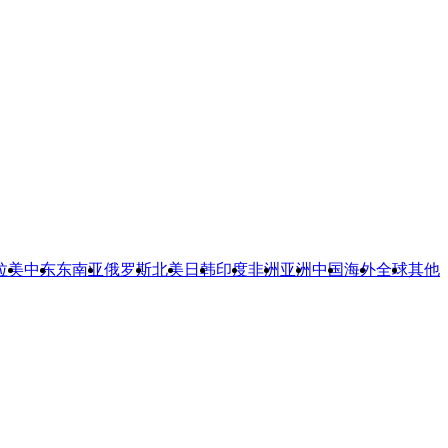
拉美
中东
东南亚
俄罗斯
北美
日韩
印度
非洲
亚洲
中国
海外
全球
其他