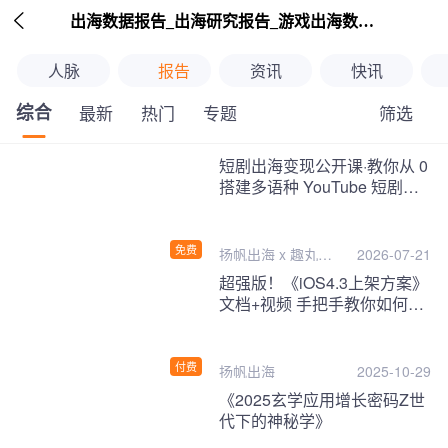

出海数据报告_出海研究报告_游戏出海数据报告_海外趋势分析-扬帆出海
人脉
报告
资讯
快讯
综合
筛选
最新
热门
专题
继续下拉刷新
短剧出海变现公开课·教你从 0
搭建多语种 YouTube 短剧频
道，把海外流量变现为第二收
入！
免费
扬帆出海 x 趣丸千
2026-07-21
音
超强版！《iOS4.3上架方案》
文档+视频 手把手教你如何一
次性过审！
付费
扬帆出海
2025-10-29
《2025玄学应用增长密码Z世
代下的神秘学》