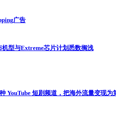
pping广告
布机型与Extreme芯片计划悉数搁浅
种 YouTube 短剧频道，把海外流量变现