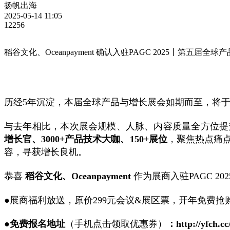
扬帆出海
2025-05-14 11:05
12256
稻谷文化、Oceanpayment 确认入驻PAGC 2025丨第五届全
历经5年沉淀，本届全球产品与增长展会如期而至，将
与去年相比，本次展会规模、人脉、内容质量全方位提
增长官、3000+产品技术大咖、150+展位
，聚焦热点痛
容，寻获增长良机。
恭喜
稻谷文化、Oceanpayment
作为展商入驻PAGC 
●展商福利放送，原价
299元会议&展区票，开年免费抢
●免费报名地址
（手机点击领取优惠券）
：
http://yfch.