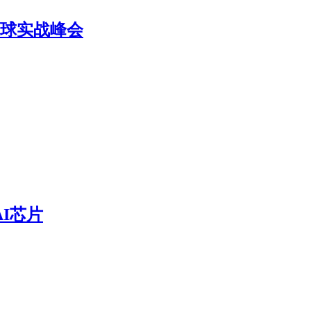
TM全球实战峰会
I芯片