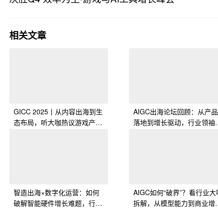
· 广东省
相关文章
GICC 2025丨从内容出海到生
AIGC出海论坛回顾：从产
态布局，听大咖热议游戏产业
落地到增长驱动，行业领袖
破局增长的“关键战场”！
享最新洞察
智造出海×数字化运营：如何
AIGC如何“破界”？看行业大
破解智能硬件增长难题，行业
拆解，从模型能力到商业增
大咖揭示新机遇
的全球落地法则