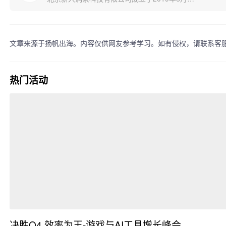
主要经营范围为软件开发;基础软件服务;应用软
件服务;计算机系统服务;设计、制作、代理、发
布广告;软件咨询;产品设计;模型设计。
文章来源于扬帆出海。内容仅供网友参考学习。如有侵权，请联系客
热门活动
决胜Q4 效率为王-游戏与AI工具增长峰会