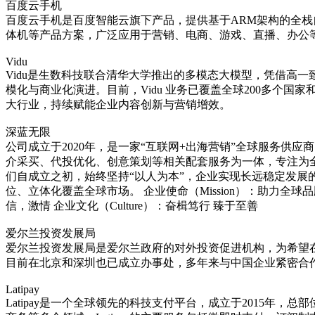
百度云手机
百度云手机是百度智能云旗下产品，提供基于ARM架构的全栈
体机等产品方案，广泛应用于营销、电商、游戏、直播、办公
Vidu
Vidu是生数科技联合清华大学推出的多模态大模型，凭借高一
模化与商业化演进。目前，Vidu 业务已覆盖全球200多个国
大行业，持续赋能企业内容创新与营销增效。
深蓝无限
公司成立于2020年，是一家“互联网+出海营销”全球服务
介采买、代投优化、创意策划等相关配套服务为一体，专注为全球
们自成立之初，始终坚持“以人为本”，企业实现长远稳定发展
位、立体化覆盖全球市场。 企业使命（Mission）：助力全球
信，激情 企业文化（Culture）：奋楫笃行 臻于至善
爱尔兰投资发展局
爱尔兰投资发展局是爱尔兰政府的对外投资促进机构，为希望在
目前在北京和深圳也已成立办事处，多年来与中国企业紧密合
Latipay
‌Latipay‌是一个全球领先的科技支付平台，成立于201