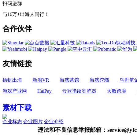
扫码进群
与16万+出海人同行！
合作伙伴
友情链接
扬帆出海
新浪VR
游戏茶馆
游戏陀螺
鸟哥笔
游戏产业网
HaiPay
云登指纹浏览器
大数跨境
素材下载
企业标志
企业图片
企业介绍
违法和不良信息举报邮箱：service@yfch